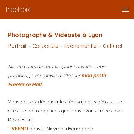
Skip
Menu
Men
Indelebile
to
main
content
Photographe & Vidéaste à Lyon
Portrait – Corporate – Évènementiel – Culturel
Site en cours de refonte, pour consulter mon
portfolio, je vous invite à aller sur
mon profil
Freelance Malt.
Vous pouvez découvrir les réalisations vidéos sur les
sites des deux agences que nous avons créées avec
David Ferry :
–
VEEMO
dans la Nièvre en Bourgogne