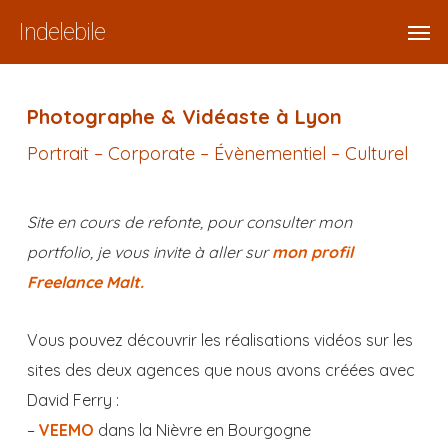
Skip
Menu
Men
Indelebile
to
main
content
Photographe & Vidéaste à Lyon
Portrait – Corporate – Évènementiel – Culturel
Site en cours de refonte, pour consulter mon
portfolio, je vous invite à aller sur
mon profil
Freelance Malt.
Vous pouvez découvrir les réalisations vidéos sur les
sites des deux agences que nous avons créées avec
David Ferry :
–
VEEMO
dans la Nièvre en Bourgogne